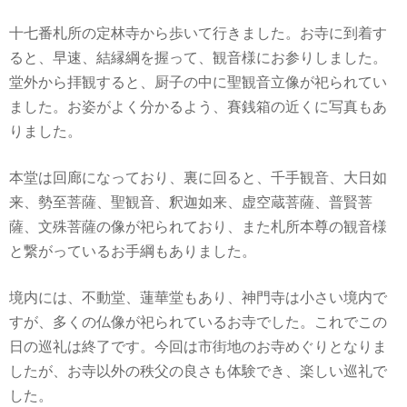
十七番札所の定林寺から歩いて行きました。お寺に到着す
ると、早速、結縁綱を握って、観音様にお参りしました。
堂外から拝観すると、厨子の中に聖観音立像が祀られてい
ました。お姿がよく分かるよう、賽銭箱の近くに写真もあ
りました。
本堂は回廊になっており、裏に回ると、千手観音、大日如
来、勢至菩薩、聖観音、釈迦如来、虚空蔵菩薩、普賢菩
薩、文殊菩薩の像が祀られており、また札所本尊の観音様
と繋がっているお手綱もありました。
境内には、不動堂、蓮華堂もあり、神門寺は小さい境内で
すが、多くの仏像が祀られているお寺でした。これでこの
日の巡礼は終了です。今回は市街地のお寺めぐりとなりま
したが、お寺以外の秩父の良さも体験でき、楽しい巡礼で
した。