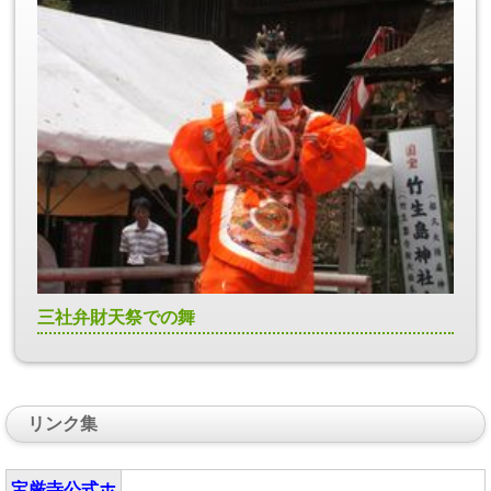
三社弁財天祭での舞
リンク集
宝厳寺公式ホ