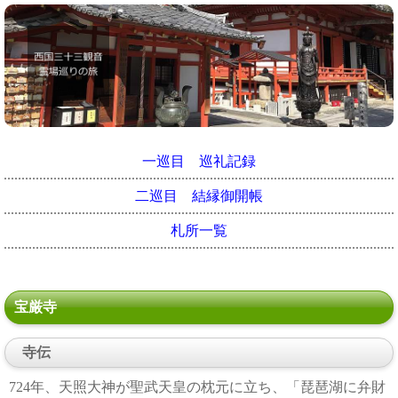
一巡目 巡礼記録
二巡目 結縁御開帳
札所一覧
宝厳寺
寺伝
724年、天照大神が聖武天皇の枕元に立ち、「琵琶湖に弁財