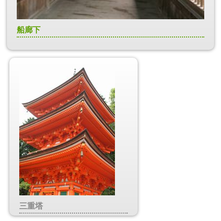
船廊下
三重塔