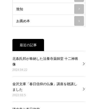
致知
7
お薦め本
1
最近の記事
北条氏邦が奉納した法養寺薬師堂 十二神将
像
2024.04.22
金沢文庫「春日信仰の仏像」講座を聴講し
ました
2022.03.5