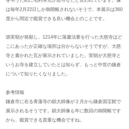
を弔うために毛利季光が造らせたと言われています。像
は毎年2月22日しか御開帳されないそうで、本展示は360
度から間近で鑑賞できる良い機会とのことです。
源実朝が発願し、1214年に落慶法要を行った大慈寺はど
こにあったか正確な場所は分からないそうですが、大慈
寺と書かれた瓦が展示されていました。実朝が大慈寺と
いうお寺を建立していたとは知らず、もっと中世の鎌倉
について知りたくなりました。
参考情報
鎌倉市に在る青蓮寺の鎖大師像が２月から鎌倉国宝館で
展示されるそうです。鎖大師像も年に数回の御開帳です
から、鑑賞できる貴重な機会ですね。