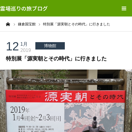
霊場巡りの旅ブログ
ーム
鎌倉国宝館
特別展「源実朝とその時代」に行きました
カテゴリー
元ブログ
12
1月
博物館
2019
特別展「源実朝とその時代」に行きました
ホームページ
プロフィール
問い合わせ